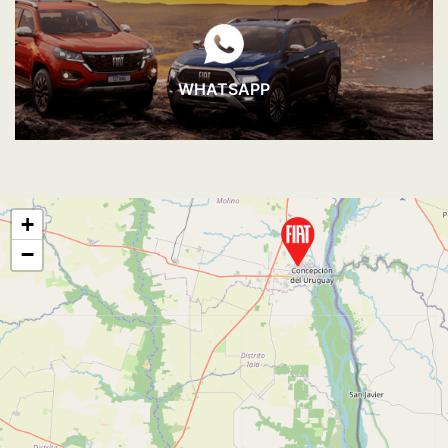
WHATSAPP
+
−