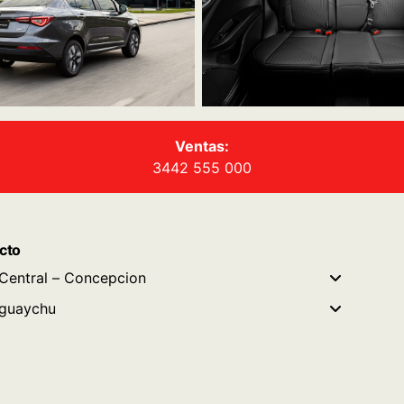
Ventas:
3442 555 000
cto
Central – Concepcion
guaychu