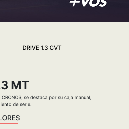
DRIVE 1.3 CVT
PR
.3 MT
ia CRONOS, se destaca por su caja manual,
ento de serie.
LORES